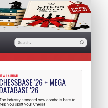
NEW LAUNCH
CHESSBASE '26 + MEGA
DATABASE '26
The industry standard new combo is here to
help you uplift your Chess!