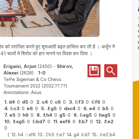
शिरोव को पराजित करते हुए शुरुआती बढ़त हासिल कर ली है । अर्जुन नें
े 41 चालों मे शिरोव को हार मानने पर विवश कर दिया ।
Erigaisi, Arjun
2450
-
Shirov,
Alexei
2628
1-0
TePe Sigeman & Co Chess
Tournament 2022
2022.??.??
Asus
1.
d4
0
d5
0
2.
c4
0
c6
0
3.
♘
f3
0
♘
f6
0
4.
♘
c3
0
e6
0
5.
♗
g5
0
dxc4
0
6.
e4
0
b5
0
7.
e5
0
h6
0
8.
♗
h4
0
g5
0
9.
♘
xg5
0
hxg5
0
10.
♗
xg5
0
♘
bd7
0
11.
exf6
0
♗
b7
0
12.
♗
e2
0
12.
h4
♘
xf6
13.
♖
h3
♗
e7
14.
g4
♕
d7
15.
♕
e2
b4