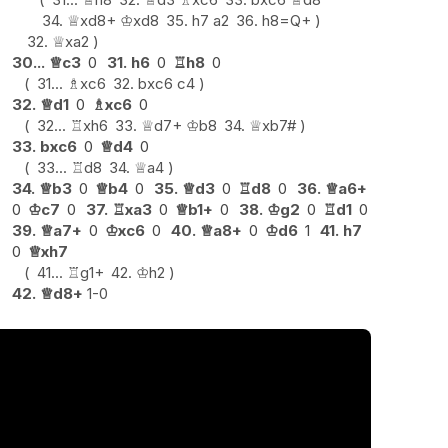
34.
♕
xd8+
♔
xd8
35.
h7
a2
36.
h8=Q+
32.
♕
xa2
30...
♕
c3
0
31.
h6
0
♖
h8
0
31...
♗
xc6
32.
bxc6
c4
32.
♕
d1
0
♗
xc6
0
32...
♖
xh6
33.
♕
d7+
♔
b8
34.
♕
xb7#
33.
bxc6
0
♕
d4
0
33...
♖
d8
34.
♕
a4
34.
♕
b3
0
♕
b4
0
35.
♕
d3
0
♖
d8
0
36.
♕
a6+
0
♔
c7
0
37.
♖
xa3
0
♕
b1+
0
38.
♔
g2
0
♖
d1
0
39.
♕
a7+
0
♔
xc6
0
40.
♕
a8+
0
♔
d6
1
41.
h7
0
♕
xh7
41...
♖
g1+
42.
♔
h2
42.
♕
d8+
1-0