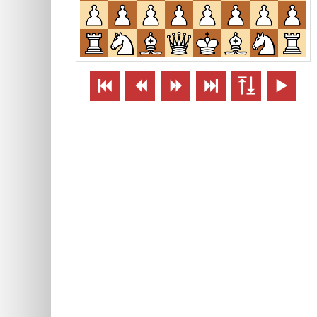





